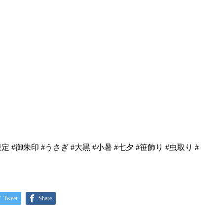
定 #御朱印 #うさぎ #大黒 #小暑 #七夕 #笹飾り #虫取り #
Tweet
Share