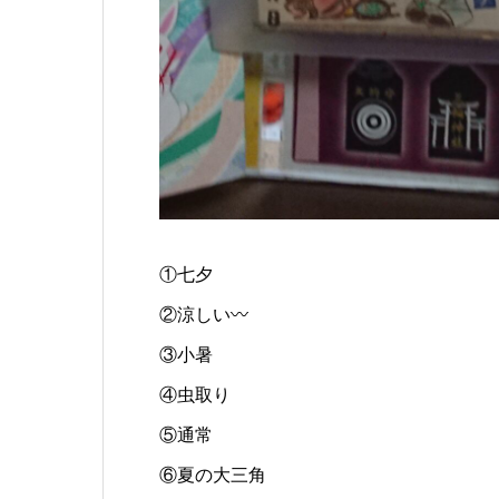
①七夕
②涼しい〰️
③小暑
④虫取り
⑤通常
⑥夏の大三角