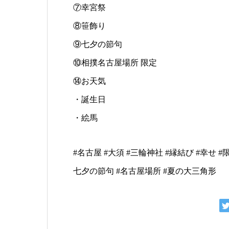
⑦幸宮祭
⑧笹飾り
⑨七夕の節句
⑩相撲名古屋場所 限定
⑭お天気
・誕生日
・絵馬
#名古屋 #大須 #三輪神社 #縁結び #幸せ #限
七夕の節句 #名古屋場所 #夏の大三角形