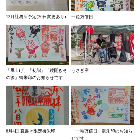
12月社務所予定(20日変更あり)
一粒万倍日
「凧上げ」「初詣」「鏡開きそ
うさぎ座
の後」御朱印のお知らせです
8月4日 直書き限定御朱印
「一粒万倍日」御朱印のお知ら
せです