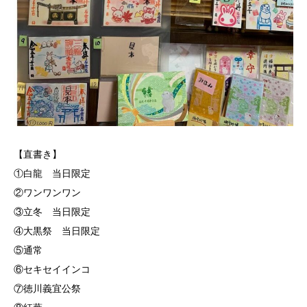
【直書き】
①白龍 当日限定
②ワンワンワン
③立冬 当日限定
④大黒祭 当日限定
⑤通常
⑥セキセイインコ
⑦徳川義宜公祭