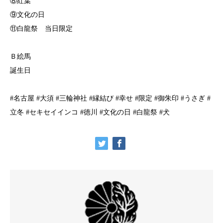
⑧紅葉
⑨文化の日
⑪白龍祭 当日限定
Ｂ絵馬
誕生日
#名古屋 #大須 #三輪神社 #縁結び #幸せ #限定 #御朱印 #うさぎ #
立冬 #セキセイインコ #徳川 #文化の日 #白龍祭 #犬