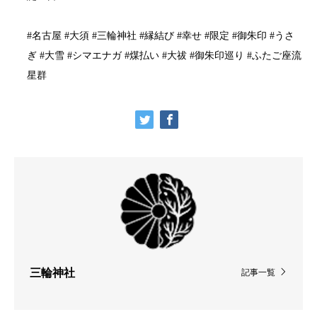
#名古屋 #大須 #三輪神社 #縁結び #幸せ #限定 #御朱印 #うさ
ぎ #大雪 #シマエナガ #煤払い #大祓 #御朱印巡り #ふたご座流
星群
三輪神社
記事一覧