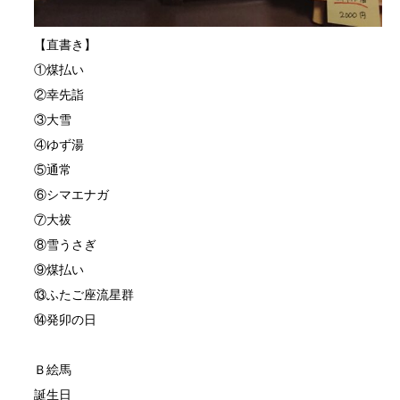
【直書き】
①煤払い
②幸先詣
③大雪
④ゆず湯
⑤通常
⑥シマエナガ
⑦大祓
⑧雪うさぎ
⑨煤払い
⑬ふたご座流星群
⑭発卯の日
Ｂ絵馬
誕生日