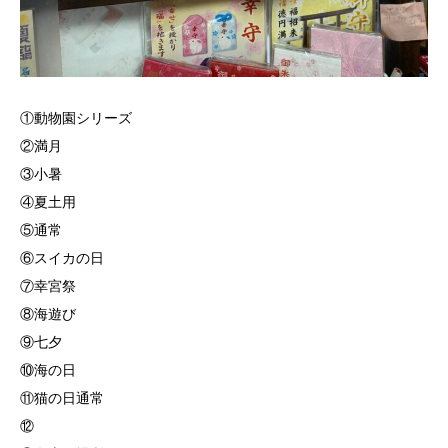
①動物園シリーズ
②満月
③小暑
④夏土用
⑤通常
⑥スイカの日
⑦幸宮祭
⑧海遊び
⑨七夕
⑩海の日
⑪猫の日通常
⑫