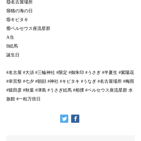
⑬名古屋場所
⑭猫の海の日
⑮キビタキ
⑯ペルセウス座流星群
A当
B絵馬
誕生日
#名古屋 #大須 #三輪神社 #限定 #御朱印 #うさぎ #半夏生 #紫陽花
#幸宮祭 #七夕 #朝顔 #神社 #キビタキ #うなぎ #名古屋場所 #梅雨
#猿田彦 #秋葉 #津島 #うさぎ絵馬 #相撲 #ペルセウス座流星群 水
族館 #一粒万倍日