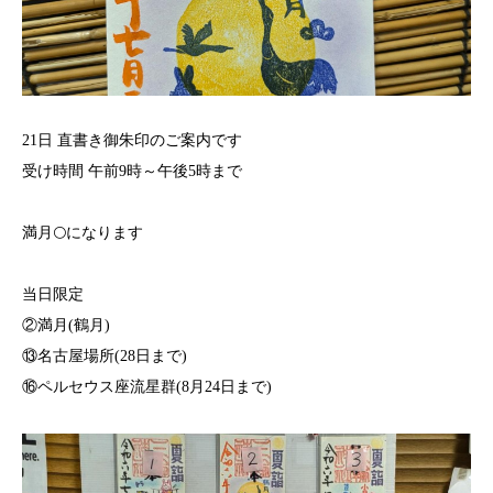
21日 直書き御朱印のご案内です
受け時間 午前9時～午後5時まで⁡
満月🌕になります
当日限定
②満月(鶴月)
⑬名古屋場所(28日まで)
⑯ペルセウス座流星群(8月24日まで)