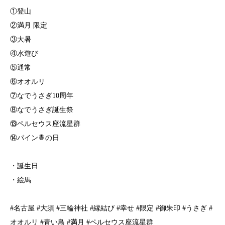
①登山
②満月 限定
③大暑
④水遊び
⑤通常
⑥オオルリ
⑦なでうさぎ10周年
⑧なでうさぎ誕生祭
⑬ペルセウス座流星群
⑭パイン🍍の日
・誕生日
・絵馬
#名古屋 #大須 #三輪神社 #縁結び #幸せ #限定 #御朱印 #うさぎ #
オオルリ #青い鳥 #満月 #ペルセウス座流星群