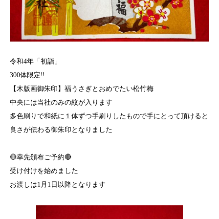
令和4年「初詣」
300体限定‼️
【木版画御朱印】福うさぎとおめでたい松竹梅
中央には当社のみの紋が入ります
多色刷りで和紙に１体ずつ手刷りしたもので手にとって頂けると
良さが伝わる御朱印となりました
🔴幸先頒布ご予約🔴
受け付けを始めました
お渡しは1月1日以降となります