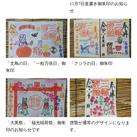
11月7日直書き御朱印のお知ら
せ
「文鳥の日」「一粒万倍日」御
「クジラの日」御朱印
朱印
「大黒祭」「福光稲荷祭」御朱
啓蟄が通常のデザインになりま
印のお知らせです
す。