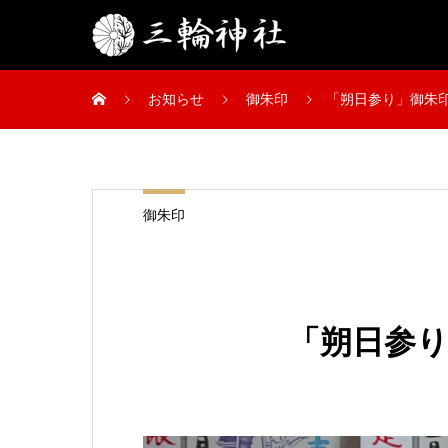
お知らせ
御朱印
「朔日参り」御朱
御朱印
「朔日参