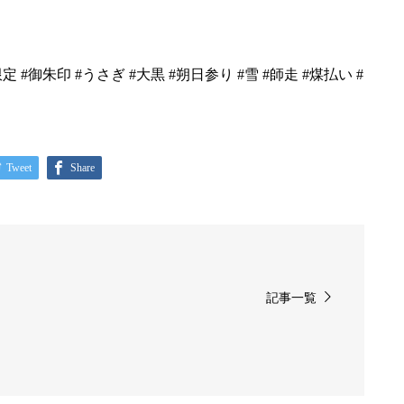
定 #御朱印 #うさぎ #大黒 #朔日参り #雪 #師走 #煤払い #
Tweet
Share
記事一覧