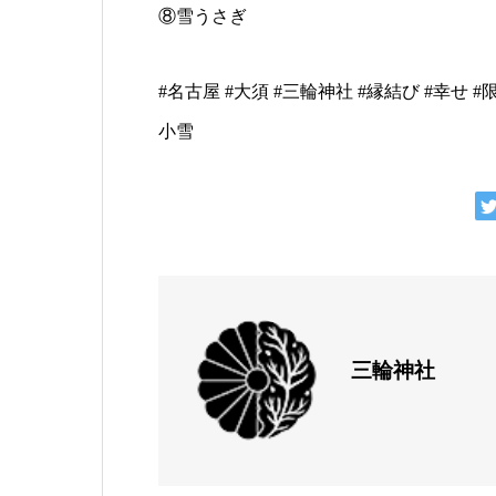
⑧雪うさぎ
#名古屋 #大須 #三輪神社 #縁結び #幸せ #限
小雪
三輪神社