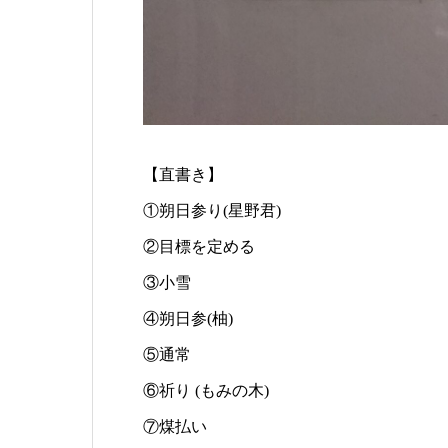
【直書き】
①朔日参り(星野君)
②目標を定める
③小雪
④朔日参(柚)
⑤通常
⑥祈り (もみの木)
⑦煤払い