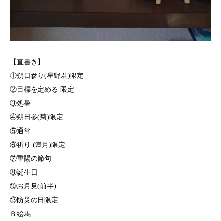
【直書き】
①朔日参り(星野君)限定
②目標を定める 限定
③処暑
④朔日参(菊)限定
⑤通常
⑥祈り (満月)限定
⑦重陽の節句
⑧誕生日
⑩お月見(前半)
⑬防災の日限定
Ｂ絵馬