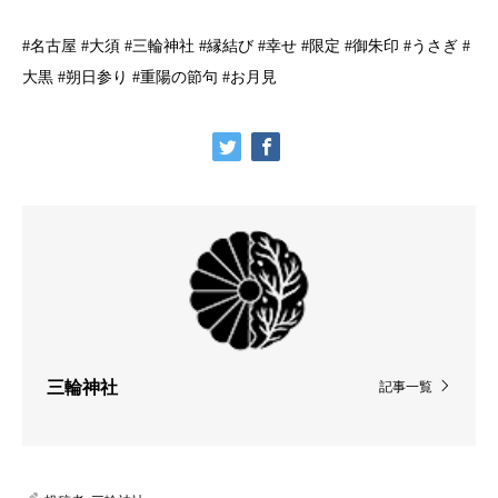
#名古屋 #大須 #三輪神社 #縁結び #幸せ #限定 #御朱印 #うさぎ #
大黒 #朔日参り #重陽の節句 #お月見
三輪神社
記事一覧