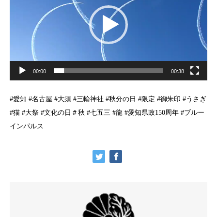
プ
レ
ー
ヤ
ー
00:00
00:38
#愛知 #名古屋 #大須 #三輪神社 #秋分の日 #限定 #御朱印 #うさぎ
#猫 #大祭 #文化の日＃秋 #七五三 #龍 #愛知県政150周年 #ブルー
インパルス