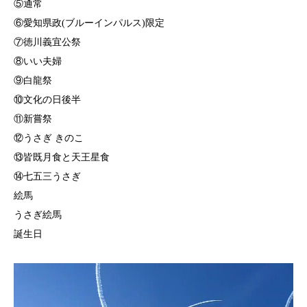
⑤通常
⑥愛知県政(ブルーインパルス)限定
⑦徳川義宜公祭
⑧いい夫婦
⑨白龍祭
⑩文化の日後半
⑪新嘗祭
⑫うさぎ きのこ
⑬皆既月食と天王星食
⑭七五三うさぎ
絵馬
うさぎ絵馬
誕生日
動
画