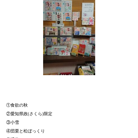
①食欲の秋
②愛知県政(さくら)限定
③小雪
④団栗と松ぼっくり