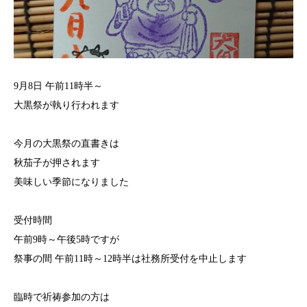
9月8日 午前11時半～
大黒祭が執り行われます
今月の大黒祭の直書きは
秋茄子が押されます
美味しい季節になりました
受付時間
午前9時～午後5時ですが
祭事の間 午前11時～12時半は社務所受付を中止します
臨時で祈祷参加の方は