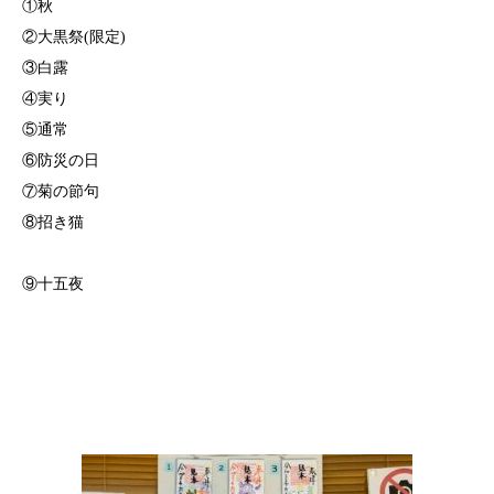
①秋
②大黒祭(限定)
③白露
④実り
⑤通常
⑥防災の日
⑦菊の節句
⑧招き猫
⑨十五夜