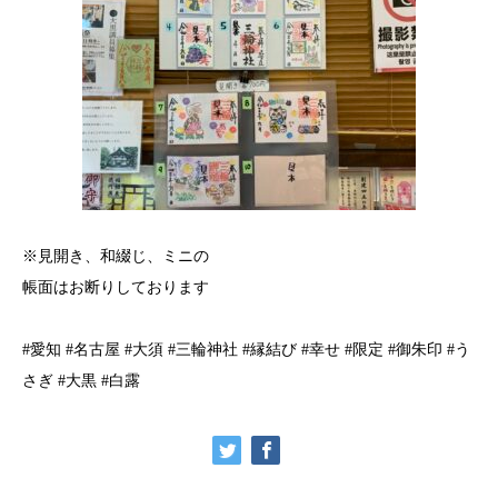
※見開き、和綴じ、ミニの
帳面はお断りしております
#愛知 #名古屋 #大須 #三輪神社 #縁結び #幸せ #限定 #御朱印 #う
さぎ #大黒 #白露