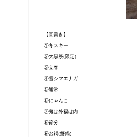
【直書き】
①冬スキー
②大黒祭(限定)
③立春
④雪シマエナガ
⑤通常
⑥にゃんこ
⑦鬼は外福は内
⑧節分
⑨お鍋(蟹鍋)