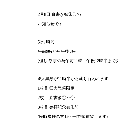
2月8日 直書き御朱印の
お知らせです
受付時間
午前9時から午後5時
(但し 祭事の為午前11時～午後12時半ま
❇️大黒祭が11時半から執り行われます
1枚目 ②大黒祭限定
2枚目 直書き①～⑪
3枚目 参拝記念御朱印
(臨時参拝の方1200円で頒布致します)