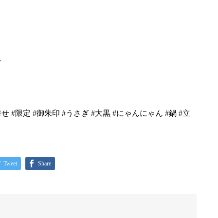
す
幸せ #限定 #御朱印 #うさぎ #大黒 #にゃんにゃん #鍋 #立
Tweet
Share