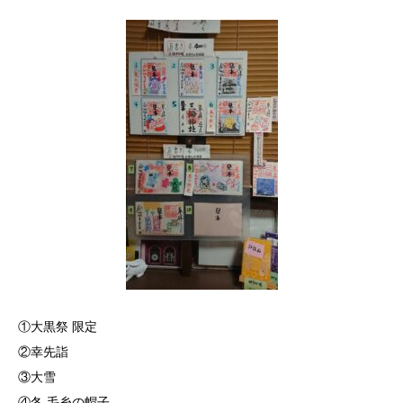
①大黒祭 限定
②幸先詣
③大雪
④冬 毛糸の帽子