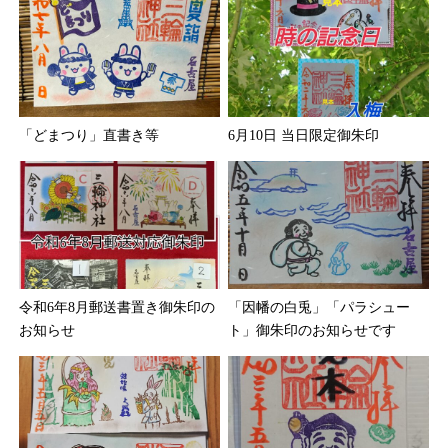
「どまつり」直書き等
6月10日 当日限定御朱印
令和6年8月郵送書置き御朱印の
「因幡の白兎」「パラシュー
お知らせ
ト」御朱印のお知らせです