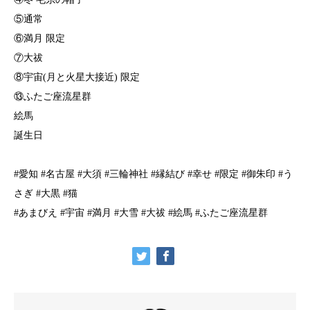
⑤通常
⑥満月 限定
⑦大祓
⑧宇宙(月と火星大接近) 限定
⑬ふたご座流星群
絵馬
誕生日
#愛知 #名古屋 #大須 #三輪神社 #縁結び #幸せ #限定 #御朱印 #う
さぎ #大黒 #猫
#あまびえ #宇宙 #満月 #大雪 #大祓 #絵馬 #ふたご座流星群