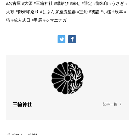
#名古屋 #大須 #三輪神社 #縁結び #幸せ #限定 #御朱印 #うさぎ #
大寒 #御朱印巡り #しぶんぎ座流星群 #宝船 #初詣 #小槌 #辰年 #
猫 #成人式日 #甲辰 #シマエナガ
三輪神社
記事一覧