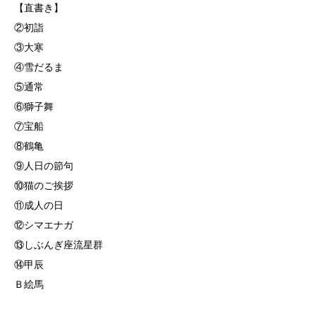
⁡【直書き】
②初詣
③大寒
⁡④雪だるま
⑤通常⁡
⁡⑥獅子舞
⑦宝船
⑧鶴亀
⁡⑨人日の節句⁡⁡
⁡⑩猫のご挨拶
⑪成人の日⁡
⁡⑫シマエナガ
⑬しぶんぎ座流星群⁡
⁡⑭甲辰
Ｂ絵馬