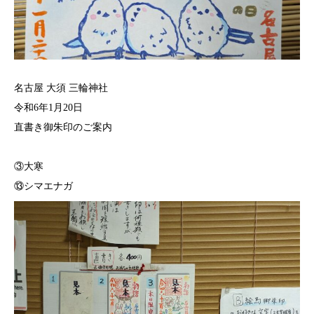
名古屋 大須 三輪神社
令和6年1月20日
直書き御朱印のご案内⁡
⁡ ⁡
③大寒
⁡⑬シマエナガ