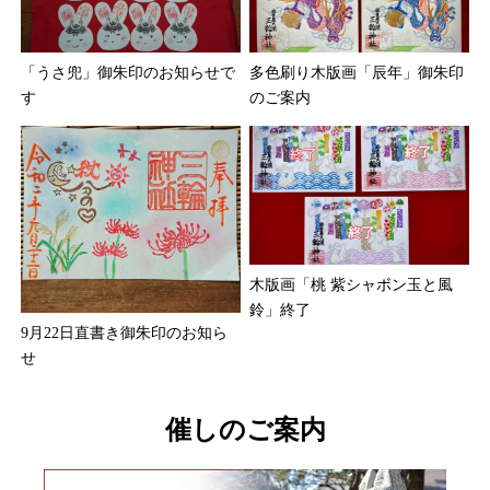
「うさ兜」御朱印のお知らせで
多色刷り木版画「辰年」御朱印
す
のご案内
木版画「桃 紫シャボン玉と風
鈴」終了
9月22日直書き御朱印のお知ら
せ
催しのご案内