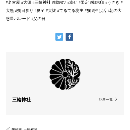
#名古屋 #大須 #三輪神社 #縁結び #幸せ #限定 #御朱印 #うさぎ #
大黒 #朔日参り #夏至 #大祓 #てるてる坊主 #猫 #推し活 #朝の大
惑星パレード #父の日
三輪神社
記事一覧
投稿者:
三輪神社