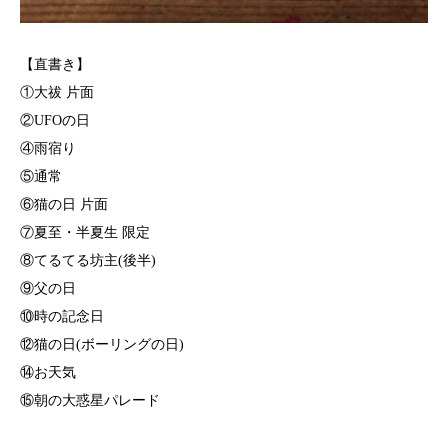
【直書き】
①大祓 片面
②UFOの日
④雨宿り
⑤通常
⑥猫の日 片面
⑦夏至・半夏生 限定
⑧てるてる坊主(後半)
⑨父の日
⑩時の記念日
⑫猫の日(ボーリングの日)
⑭お天気
⑮朝の大惑星パレード