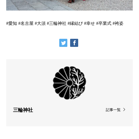
#愛知 #名古屋 #大須 #三輪神社 #縁結び #幸せ #卒業式 #袴姿
三輪神社
記事一覧