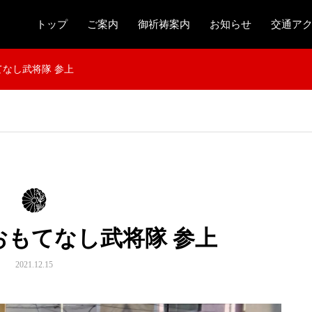
トップ
ご案内
御祈祷案内
お知らせ
交通ア
なし武将隊 参上
おもてなし武将隊 参上
2021.12.15