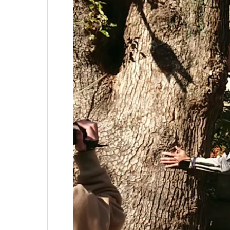
ー
ヤ
ー