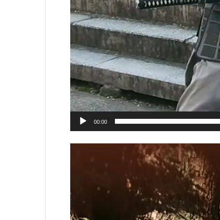
00:00
動
画
プ
レ