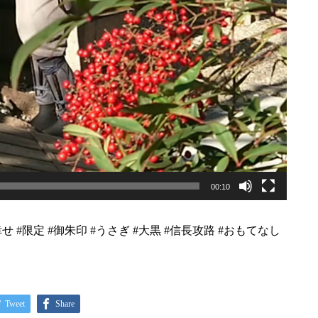
00:10
幸せ #限定 #御朱印 #うさぎ #大黒 #信長攻路 #おもてなし
Tweet
Share