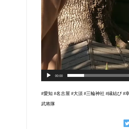
00:00
#愛知 #名古屋 #大須 #三輪神社 #縁結び #
武将隊