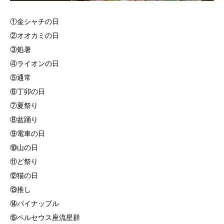
①金シャチの日
②オオカミの日
③処暑
④ライオンの日
⑤通常
⑥丁卯の日
⑦夏祭り
⑧盆踊り
⑨電車の日
⑩山の日
⑪ど祭り
⑫猫の日
⑬推し
⑭パイナップル
⑮ペルセウス座流星群