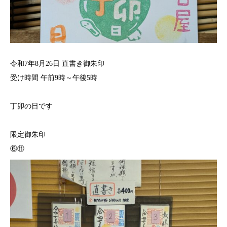
令和7年8月26日 直書き御朱印
受け時間 午前9時～午後5時
丁卯の日です
限定御朱印
⑥⑪