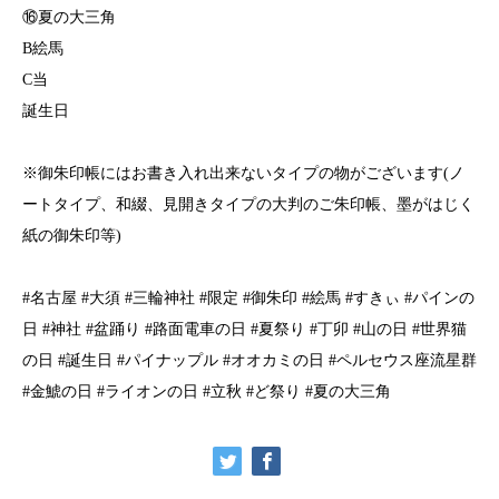
⑯夏の大三角
B絵馬
C当
誕生日
※御朱印帳にはお書き入れ出来ないタイプの物がございます(ノ
ートタイプ、和綴、見開きタイプの大判のご朱印帳、墨がはじく
紙の御朱印等)
#名古屋 #大須 #三輪神社 #限定 #御朱印 #絵馬 #すきぃ #パインの
日 #神社 #盆踊り #路面電車の日 #夏祭り #丁卯 #山の日 #世界猫
の日 #誕生日 #パイナップル #オオカミの日 #ペルセウス座流星群
#金鯱の日 #ライオンの日 #立秋 #ど祭り #夏の大三角