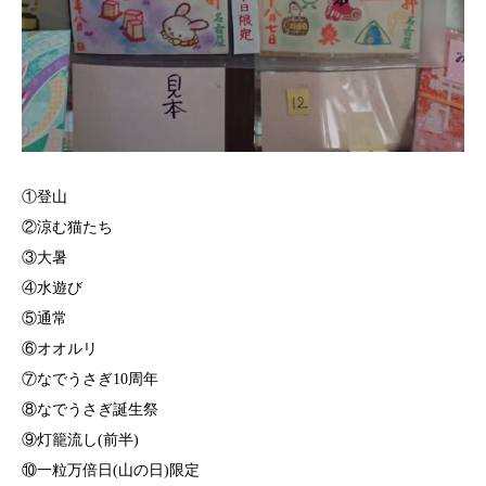
①登山
②涼む猫たち
③大暑
④水遊び
⑤通常
⑥オオルリ
⑦なでうさぎ10周年
⑧なでうさぎ誕生祭
⑨灯籠流し(前半)
⑩一粒万倍日(山の日)限定