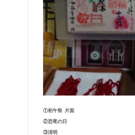
①初午祭 片面
②恐竜の日
③清明