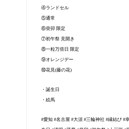
④ランドセル
⑤通常
⑥癸卯 限定
⑦初午祭 見開き
⑧一粒万倍日 限定
⑨オレンジデー
⑩花見(藤の花)
・誕生日
・絵馬
#愛知 #名古屋 #大須 #三輪神社 #縁結び #幸