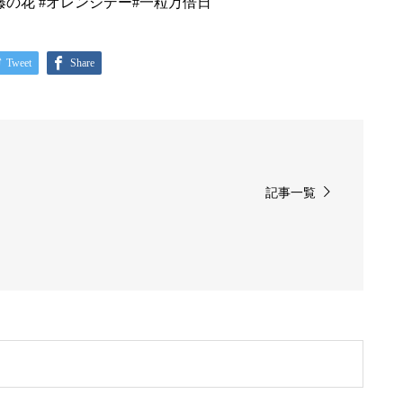
 #藤の花 #オレンジデー#一粒万倍日
Tweet
Share
記事一覧