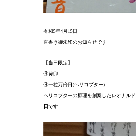
令和5年4月15日
直書き御朱印のお知らせです
【当日限定】
⑥癸卯
⑧一粒万倍日(ヘリコプター)
ヘリコプターの原理を創案したレオナルド
日
です