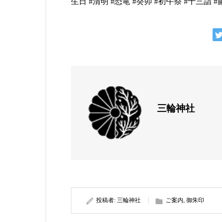
生日 #清明 #恐竜 #癸卯 #初午祭 #十三詣
三輪神社
投稿者:
三輪神社
ご案内
,
御朱印