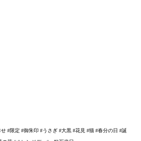
せ #限定 #御朱印 #うさぎ #大黒 #花見 #猫 #春分の日 #誕