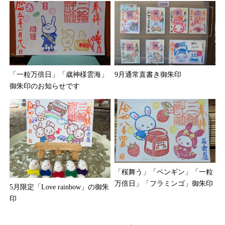
「一粒万倍日」「歳神様雲海」
9月通常直書き御朱印
御朱印のお知らせです
「桜舞う」「ペンギン」「一粒
万倍日」「フラミンゴ」御朱印
5月限定「Love rainbow」の御朱
印