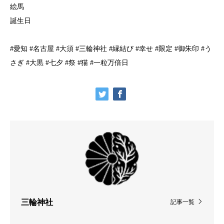
絵馬
誕生日
#愛知 #名古屋 #大須 #三輪神社 #縁結び #幸せ #限定 #御朱印 #う
さぎ #大黒 #七夕 #祭 #猫 #一粒万倍日
三輪神社
記事一覧