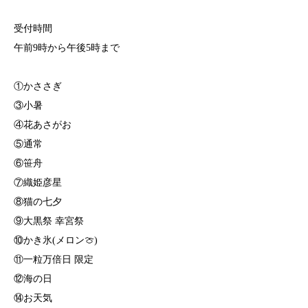
受付時間
午前9時から午後5時まで
①かささぎ
③小暑
④花あさがお
⑤通常
⑥笹舟
⑦織姫彦星
⑧猫の七夕
⑨大黒祭 幸宮祭
⑩かき氷(メロン🍈)
⑪一粒万倍日 限定
⑫海の日
⑭お天気