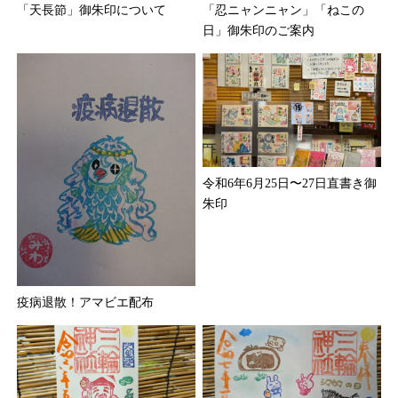
「天長節」御朱印について
「忍ニャンニャン」「ねこの
日」御朱印のご案内
令和6年6月25日〜27日直書き御
朱印
疫病退散！アマビエ配布