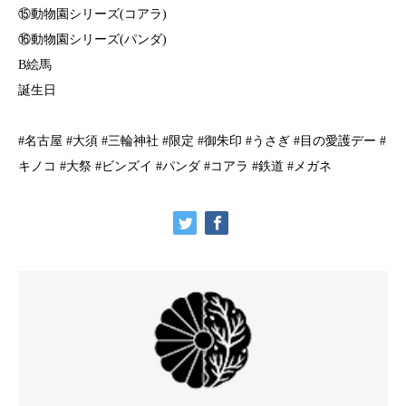
⑮動物園シリーズ(コアラ)
⑯動物園シリーズ(パンダ)
B絵馬
誕生日
#名古屋 #大須 #三輪神社 #限定 #御朱印 #うさぎ #目の愛護デー #
キノコ #大祭 #ビンズイ #パンダ #コアラ #鉄道 #メガネ