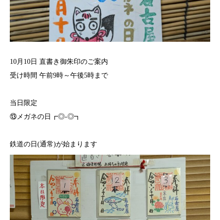
10月10日 直書き御朱印のご案内
受け時間 午前9時～午後5時まで⁡
当日限定
⑬メガネの日┏◎-◎┓
鉄道の日(通常)が始まります