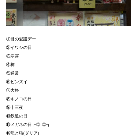
①目の愛護デー
②イワシの日
③寒露
④柿
⑤通常
⑥ビンズイ
⑦大祭
⑧キノコの日
⑨十三夜
⑩鉄道の日
⑬メガネの日┏◎-◎┓
⑭龍と猫(ダリア)