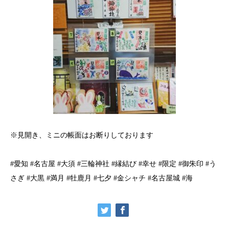
※見開き、ミニの帳面はお断りしております
#愛知 #名古屋 #大須 #三輪神社 #縁結び #幸せ #限定 #御朱印 #う
さぎ #大黒 #満月 #牡鹿月 #七夕 #金シャチ #名古屋城 #海