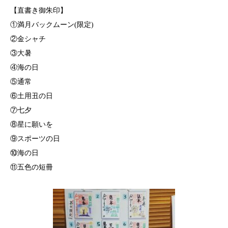
【直書き御朱印】
①満月バックムーン(限定)
②金シャチ
③大暑
④海の日
⑤通常
⑥土用丑の日
⑦七夕
⑧星に願いを
⑨スポーツの日
⑩海の日
⑪五色の短冊