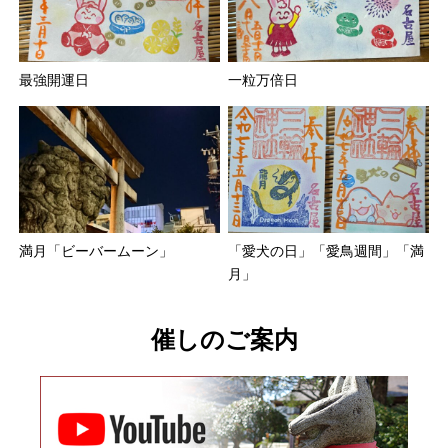
最強開運日
一粒万倍日
満月「ビーバームーン」
「愛犬の日」「愛鳥週間」「満
月」
催しのご案内