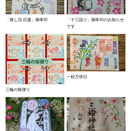
「推し活 応援」御朱印
「十三詣り」御朱印のお知らせ
です
一粒万倍日
三輪の桜便り