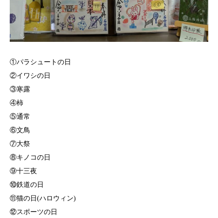
①パラシュートの日
②イワシの日
③寒露
④柿
⑤通常
⑥文鳥
⑦大祭
⑧キノコの日
⑨十三夜
⑩鉄道の日
⑪猫の日(ハロウィン)⁡
⁡⑫スポーツの日