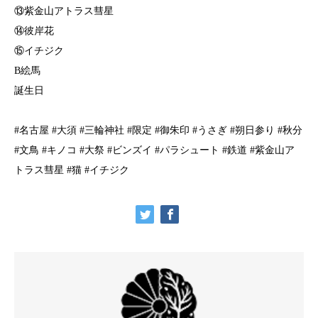
⑬紫金山アトラス彗星⁡
⁡⑭彼岸花
⑮イチジク
B絵馬
誕生日
#名古屋 #大須 #三輪神社 #限定 #御朱印 #うさぎ #朔日参り #秋分
#文鳥 #キノコ #大祭 #ビンズイ #パラシュート #鉄道 #紫金山ア
トラス彗星 #猫 #イチジク