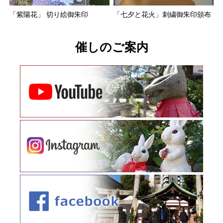
「紫陽花」 切り絵御朱印
「七夕と花火」刺繍御朱印頒布
催しのご案内