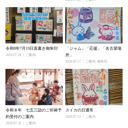
令和8年7月19日直書き御朱印
「ジャム」「応援」「名古屋場
2026.07.18
ご案内
所」
2026.07.17
ご案内
,
御朱印
令和８年 七五三詣のご祈祷予
スイカの日通常
約受付のご案内
2026.07.15
ご案内
2026.07.16
ご案内