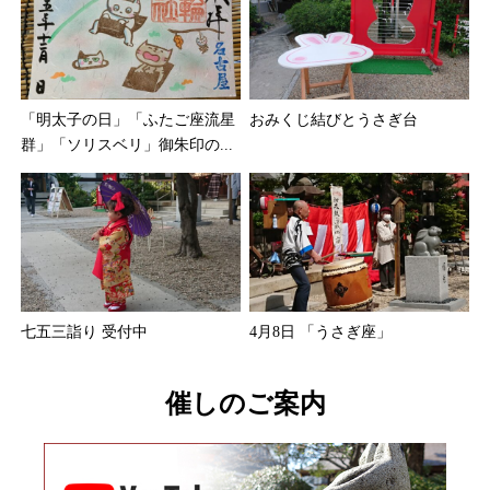
「明太子の日」「ふたご座流星
おみくじ結びとうさぎ台
群」「ソリスベリ」御朱印の...
七五三詣り 受付中
4月8日 「うさぎ座」
催しのご案内