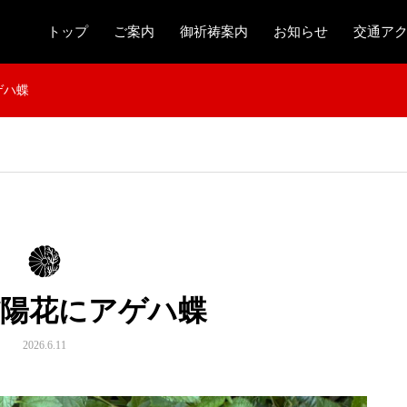
トップ
ご案内
御祈祷案内
お知らせ
交通ア
ゲハ蝶
紫陽花にアゲハ蝶
2026.6.11