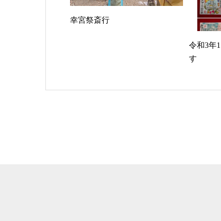
幸宮祭斎行
令和3年
す