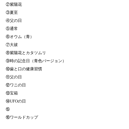
②紫陽花
③夏至
④父の日
⑤通常
⑥オウム（青）
⑦大祓
⑧紫陽花とカタツムリ
⑨時の記念日（青色バージョン）
⑩歯と口の健康習慣
⑪父の日
⑫ワニの日
⑬宝箱
⑭UFOの日
⑮
⑯ワールドカップ