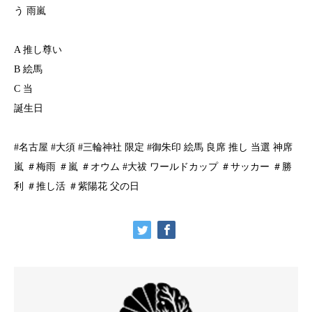
う 雨嵐
A 推し尊い
B 絵馬
C 当
誕生日
#名古屋 #大須 #三輪神社 限定 #御朱印 絵馬 良席 推し 当選 神席
嵐 ＃梅雨 ＃嵐 ＃オウム #大祓 ワールドカップ ＃サッカー ＃勝
利 ＃推し活 ＃紫陽花 父の日