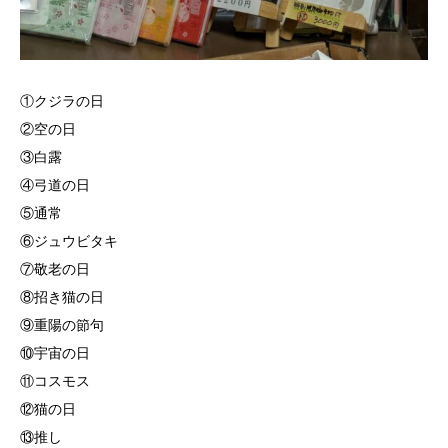
①クジラの日
②空の日
③白露
④弓道の日
⑤通常
⑥ジュウビタキ
⑦敬老の日
⑧招き猫の日
⑨重陽の節句
⑩宇宙の日
⑪コスモス
⑫猫の日
⑬推し