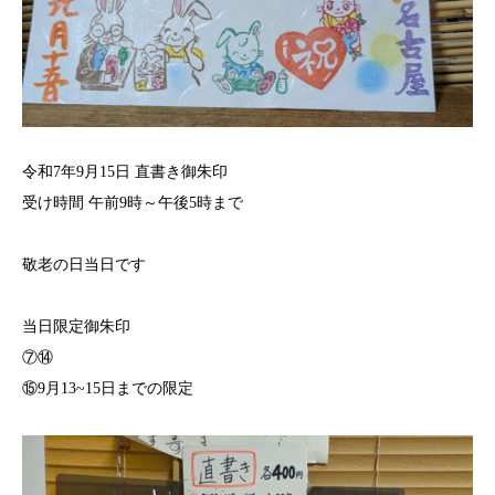
令和7年9月15日 直書き御朱印
受け時間 午前9時～午後5時まで⁡
敬老の日当日です
当日限定御朱印
⑦⑭
⑮9月13~15日までの限定