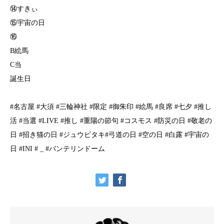
⑭すきぃ
⑮宇宙の日
⑯
B絵馬
C当
誕生日
#名古屋 #大須 #三輪神社 #限定 #御朱印 #絵馬 #良席 #七夕 #推し
活 #当選 #LIVE #推し #重陽の節句 #コスモス #防災の日 #敬老の
日 #招き猫の日 #ジュウビタキ#弓道の日 #空の日 #白露 #宇宙の
日 #INI # _ #バンテリンドーム